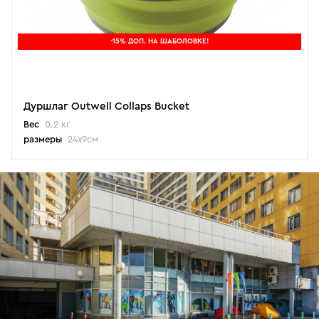
-15% ДОП. НА ШАБОЛОВКЕ!
Дуршлаг Outwell Collaps Bucket
Вес
0.2 кг
размеры
24x9см