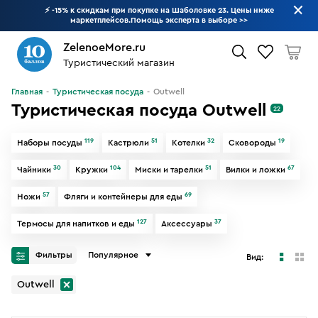
⚡ -15% к скидкам при покупке на Шаболовке 23. Цены ниже
маркетплейсов.Помощь эксперта в выборе
>>
ZelenoeMore.ru
Туристический магазин
Что будем искать?
Главная
Туристическая посуда
Outwell
Туристическая посуда Outwell
22
119
51
32
19
Наборы посуды
Кастрюли
Котелки
Сковороды
30
104
51
67
Чайники
Кружки
Миски и тарелки
Вилки и ложки
57
69
Ножи
Фляги и контейнеры для еды
127
37
Термосы для напитков и еды
Аксессуары
Фильтры
Популярное
Вид:
Outwell