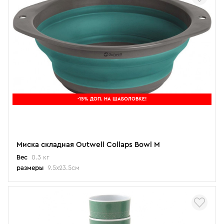
-15% ДОП. НА ШАБОЛОВКЕ!
Миска складная Outwell Collaps Bowl M
Вес
0.3 кг
размеры
9.5x23.5см