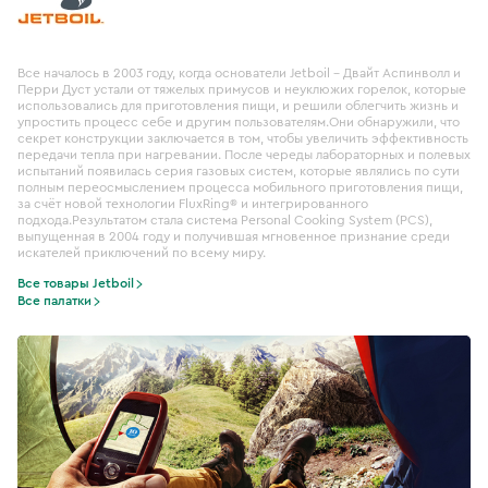
Все началось в 2003 году, когда основатели Jetboil – Двайт Аспинволл и
Перри Дуст устали от тяжелых примусов и неуклюжих горелок, которые
использовались для приготовления пищи, и решили облегчить жизнь и
упростить процесс себе и другим пользователям.Они обнаружили, что
секрет конструкции заключается в том, чтобы увеличить эффективность
передачи тепла при нагревании. После череды лабораторных и полевых
испытаний появилась серия газовых систем, которые являлись по сути
полным переосмыслением процесса мобильного приготовления пищи,
за счёт новой технологии FluxRing® и интегрированного
подхода.Результатом стала система Personal Cooking System (PCS),
выпущенная в 2004 году и получившая мгновенное признание среди
искателей приключений по всему миру.
Все товары Jetboil
Все палатки