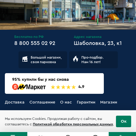
Бесплатно по РФ
Адрес магазина
8 800 555 02 92
Шаболовка, 23, к1
Большой магазин,
Про-подбор.
своя парковка
Нам 16 лет!
Доставка
Соглашение
О нас
Гарантии
Магазин
Мы используем Cookies. Продолжая работу с сайтом, вы
Ок
соглашаетесь с
Политикой обработки персональных данных
.