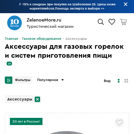
⚡ -15% к скидкам при покупке на Шаболовке 23. Цены ниже
маркетплейсов.Помощь эксперта в выборе
>>
ZelenoeMore.ru
Туристический магазин
Что будем искать?
Главная
Газовое оборудование
Аксессуары
Аксессуары для газовых горелок
и систем приготовления пищи
49
Фильтры
Популярное
Вид:
Аксессуары
20 лет в России!