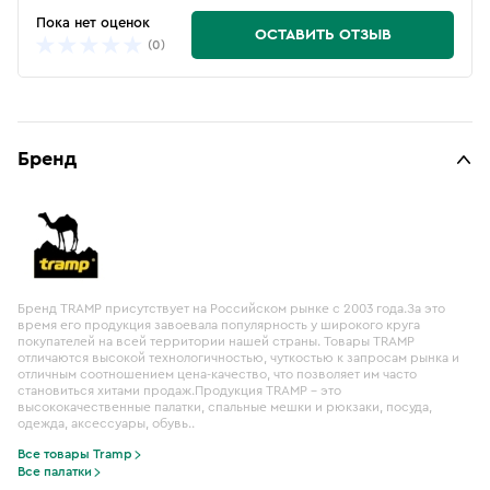
Пока нет оценок
ОСТАВИТЬ ОТЗЫВ
(0)
Бренд
Бренд TRAMP присутствует на Российском рынке с 2003 года.За это
время его продукция завоевала популярность у широкого круга
покупателей на всей территории нашей страны. Товары TRAMP
отличаются высокой технологичностью, чуткостью к запросам рынка и
отличным соотношением цена-качество, что позволяет им часто
становиться хитами продаж.Продукция TRAMP – это
высококачественные палатки, спальные мешки и рюкзаки, посуда,
одежда, аксессуары, обувь..
Все товары Tramp
Все палатки