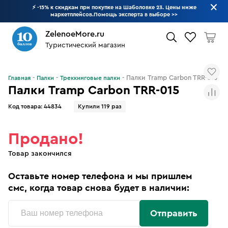
⚡ -15% к скидкам при покупке на Шаболовке 23. Цены ниже
маркетплейсов.Помощь эксперта в выборе
>>
ZelenoeMore.ru
Туристический магазин
Что будем искать?
Палки Tramp Carbon TRR-015
Главная
Палки
Треккинговые палки
Палки Tramp Carbon TRR-015
Код товара:
44834
Купили 119 раз
Продано!
Товар закончился
Оставьте номер телефона и мы пришлем
смс, когда товар снова будет в наличии:
Отправить