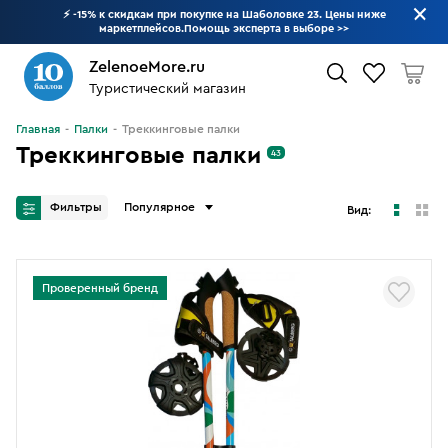
⚡ -15% к скидкам при покупке на Шаболовке 23. Цены ниже
маркетплейсов.Помощь эксперта в выборе
>>
ZelenoeMore.ru
Туристический магазин
Что будем искать?
Главная
Палки
Треккинговые палки
Треккинговые палки
43
Фильтры
Популярное
Вид:
Проверенный бренд