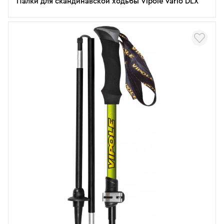
Палки для скандинавской ходьбы Vipole Vario DLX