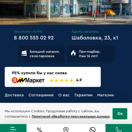
Бесплатно по РФ
Адрес магазина
8 800 555 02 92
Шаболовка, 23, к1
Большой магазин,
Про-подбор.
своя парковка
Нам 16 лет!
Доставка
Соглашение
О нас
Гарантии
Магазин
Мы используем Cookies. Продолжая работу с сайтом, вы
Ок
соглашаетесь с
Политикой обработки персональных данных
.