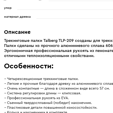
упор
материал древка
Описание
Трекинговые палки Talberg TLP-209 созданы для трек
Палки сделаны из прочного алюминиевого сплава 6061
Эргономичная профессиональная рукоять из пеномат
отличными теплоизоляционными свойствами.
Особенности:
Четырехсекционные треккинговые палки.
Легкие и прочные благодаря древку из алюминиевого сплав
Очень компактные — длина в сложенном виде всего 57 см.
Система регулировки длины — клипсовая.
Профессиональная рукоять из EVA.
Съемный твердосплавный (победит) наконечник.
Пластиковые детали повышенной износостойкости.
Кольца и наконечники в комплекте.