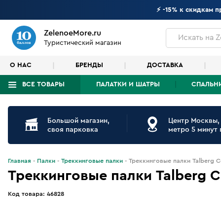
⚡ -15% к скидкам 
ZelenoeMore.ru
Искать
на Z
Туристический магазин
О НАС
БРЕНДЫ
ДОСТАВКА
ВСЕ ТОВАРЫ
ПАЛАТКИ И ШАТРЫ
СПАЛЬН
Что будем искать?
Большой магазин,
Центр Москвы,
своя парковка
метро 5 минут
Главная
Палки
Треккинговые палки
Треккинговые палки Talberg C
Треккинговые палки Talberg C
Код товара:
46828