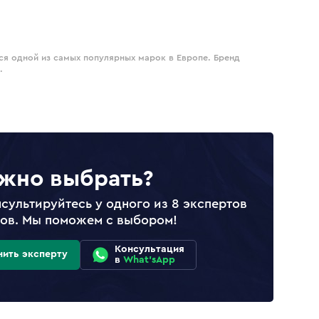
тся одной из самых популярных марок в Европе. Бренд
.
жно выбрать?
сультируйтесь у одного из 8 экспертов
лов. Мы поможем с выбором!
Консультация
нить эксперту
в
What'sApp