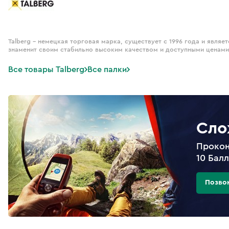
Talberg – немецкая торговая марка, существует с 1996 года и являе
знаменит своим стабильно высоким качеством и доступными ценами
Все товары Talberg
Все палки
Сло
Прокон
10 Бал
Позво