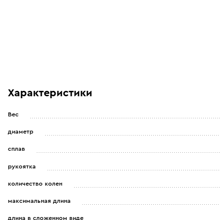
Характеристики
Вес
диаметр
сплав
рукоятка
количество колен
максимальная длина
длина в сложенном виде