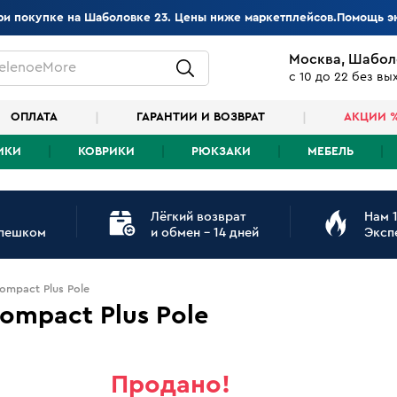
при покупке на Шаболовке 23. Цены ниже маркетплейсов.Помощь э
Москва, Шабол
elenoeMore
с 10 до 22 без в
ОПЛАТА
ГАРАНТИИ И ВОЗВРАТ
АКЦИИ 
ИКИ
КОВРИКИ
РЮКЗАКИ
МЕБЕЛЬ
Лёгкий возврат
Нам 1
 пешком
и обмен - 14 дней
Эксп
ompact Plus Pole
ompact Plus Pole
Продано!