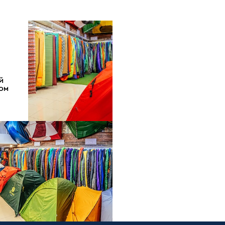
Й
ДОМ