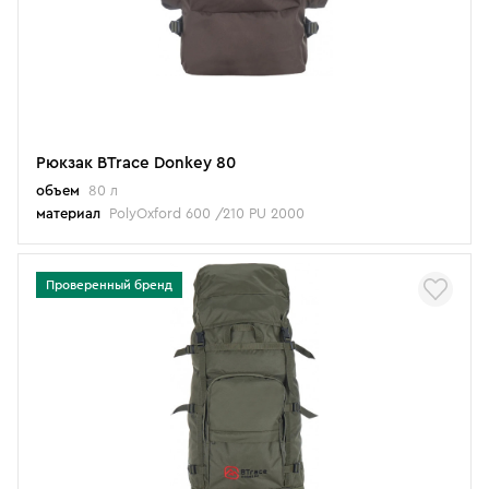
Рюкзак BTrace Donkey 80
объем
80 л
материал
PolyOxford 600 /210 PU 2000
Проверенный бренд