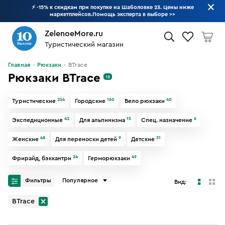
⚡ -15% к скидкам при покупке на Шаболовке 23. Цены ниже
маркетплейсов.Помощь эксперта в выборе
>>
ZelenoeMore.ru
Туристический магазин
Что будем искать?
Главная
Рюкзаки
BTrace
Рюкзаки BTrace
18
254
160
40
Туристические
Городские
Вело рюкзаки
42
15
6
Экспедиционные
Для альпинизма
Спец. назначение
48
9
31
Женские
Для переноски детей
Детские
24
49
Фрирайд, бэккантри
Герморюкзаки
Фильтры
Популярное
Вид:
BTrace