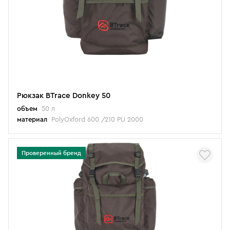
Рюкзак BTrace Donkey 50
объем
50 л
материал
PolyOxford 600 /210 PU 2000
Проверенный бренд