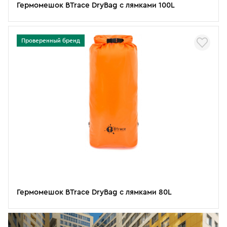
Гермомешок BTrace DryBag с лямками 100L
Проверенный бренд
Гермомешок BTrace DryBag с лямками 80L