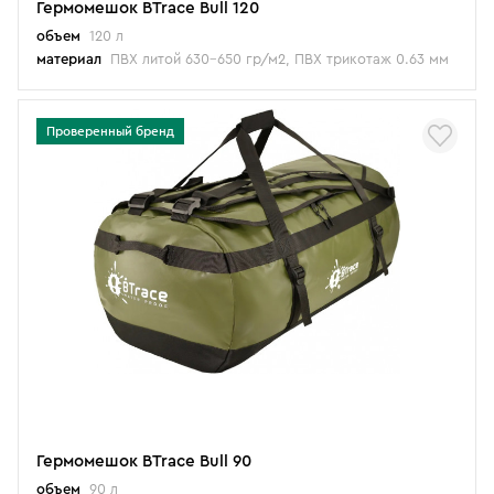
Гермомешок BTrace Bull 120
объем
120 л
материал
ПВХ литой 630-650 гр/м2, ПВХ трикотаж 0.63 мм
Проверенный бренд
Гермомешок BTrace Bull 90
объем
90 л