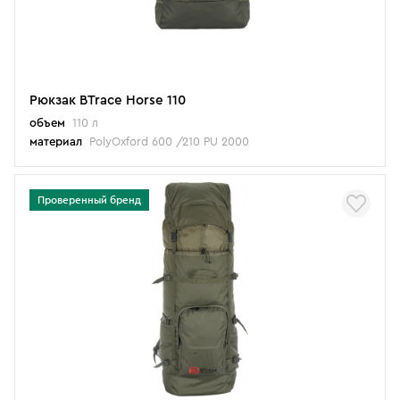
Рюкзак BTrace Horse 110
объем
110 л
материал
PolyOxford 600 /210 PU 2000
Проверенный бренд