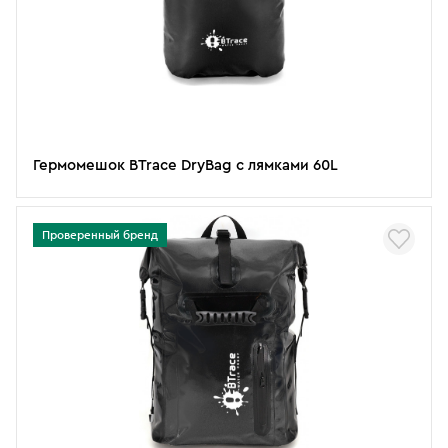
Гермомешок BTrace DryBag с лямками 60L
Проверенный бренд