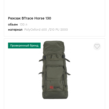
Рюкзак BTrace Horse 130
объем
130 л
материал
PolyOxford 600 /210 PU 2000
Проверенный бренд