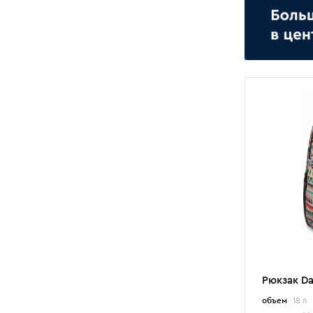
менее 35 л
от 35 до 60 л
от 60 до 90 л
более 90 л
Цена
-
руб
ПОКАЗАТЬ
Найдено 22 товара
Рюкзак D
объем
18 л