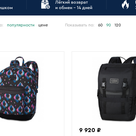
Лёгкий возврат
пешком
и обмен - 14 дней
о:
популярности
цене
Показывать по:
60
90
120
9 920 ₽