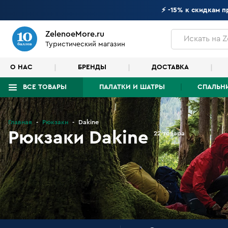
⚡ -15% к скидкам 
ZelenoeMore.ru
Искать
на Z
Туристический магазин
О НАС
БРЕНДЫ
ДОСТАВКА
ВСЕ ТОВАРЫ
ПАЛАТКИ И ШАТРЫ
СПАЛЬН
Что будем искать?
Главная
Рюкзаки
Dakine
Рюкзаки Dakine
22 товара