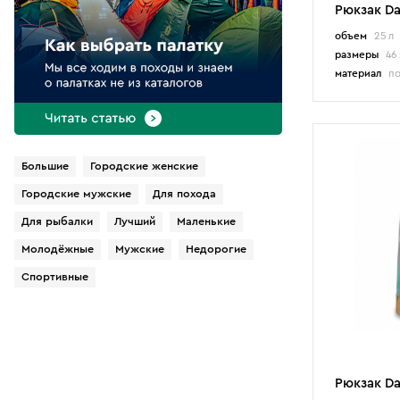
Рюкзак Da
9
Для переноски детей
объем
25 л
31
Детские
размеры
46 
24
Фрирайд, бэккантри
материал
по
49
Герморюкзаки
Бренды
Большие
Городские женские
18
BTrace
Городские мужские
Для похода
5
Bask
Для рыбалки
Лучший
Маленькие
51
Black Diamond
Молодёжные
Мужские
Недорогие
22
Dakine
Спортивные
22
Ferrino
4
Fjallraven
36
Husky
68
Jack Wolfskin
Рюкзак Da
21
KingCamp