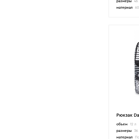
размеры
46 
материал
60
Рюкзак Da
объем
12 л
размеры
36 
материал
По