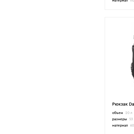
материал
по
Рюкзак Da
объем
20 л
размеры
53 
материал
60