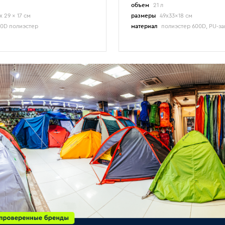
объем
21 л
x 29 x 17 см
размеры
49x33x18 см
0D полиэстер
материал
полиэстер 600D, PU-з