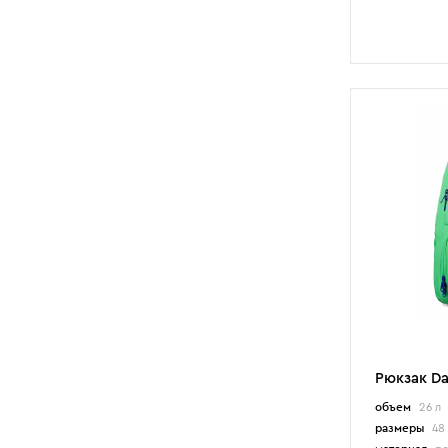
Рюкзак Da
объем
26 л
размеры
48 