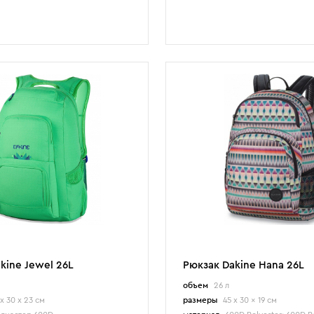
kine Jewel 26L
Рюкзак Dakine Hana 26L
объем
26 л
х 30 х 23 см
размеры
45 x 30 x 19 см