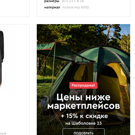
размеры
30 x 23 x 8 см
материал
полиэстер 600D
амша