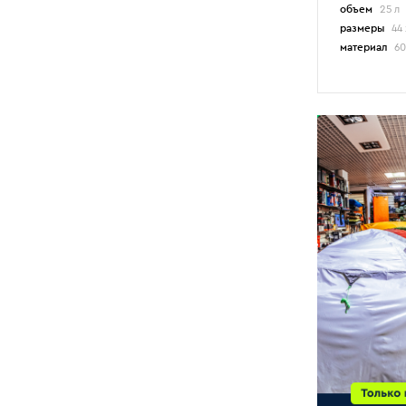
объем
25 л
14
Normal
размеры
44 
материал
60
32
Ortlieb
63
Osprey
8
RedFox
14
Salewa
1
Salomon
21
Samstrong
10
Talberg
54
Tatonka
45
Tramp
14
Trek Planet
55
VauDe
4
Сплав
объем