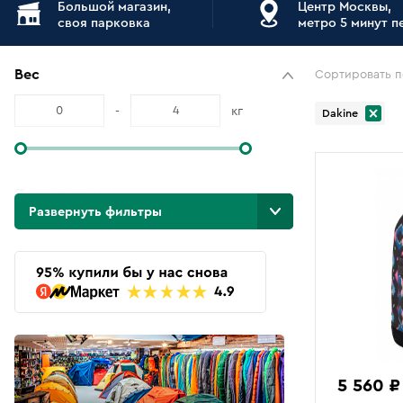
Большой магазин,
Центр Москвы,
своя парковка
метро 5 минут 
Вес
Сортировать п
-
кг
Dakine
Подкатегории
Развернуть фильтры
254
Туристические
160
Городские
40
Вело рюкзаки
42
Экспедиционные
15
Для альпинизма
6
Спец. назначение
5 560 ₽
48
Женские