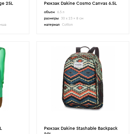
ge 25L
Рюкзак Dakine Cosmo Canvas 6.5L
объем
6.5 л
размеры
30 x 23 x 8 см
амша
материал
Cotton
L
Рюкзак Dakine Stashable Backpack