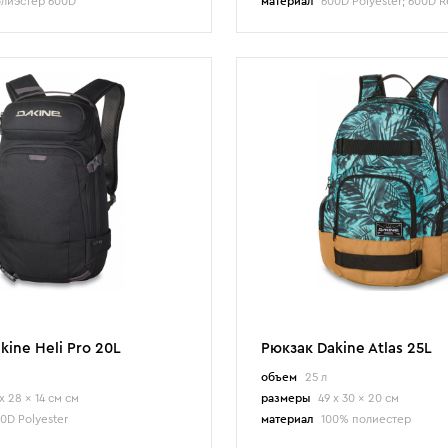
лиэстер 600D
материал
600D Polyester; 600D Recycled PET (в цвете blue flowers); 600D
kine Heli Pro 20L
Рюкзак Dakine Atlas 25L
объем
25 л
x 28 x 14 см см
размеры
49 x 30 x 20 см
0D Polyester
материал
100% полиестер