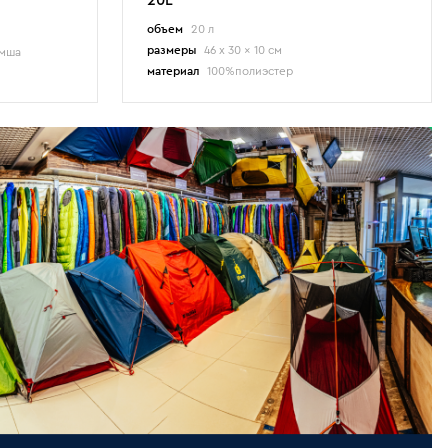
20L
объем
20 л
размеры
46 x 30 x 10 см
амша
материал
100%полиэстер