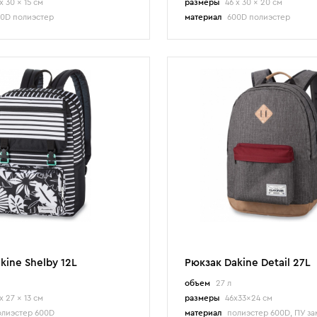
x 30 x 15 см
размеры
46 x 30 x 20 см
0D полиэстер
материал
600D полиэстер
kine Shelby 12L
Рюкзак Dakine Detail 27L
объем
27 л
x 27 x 13 см
размеры
46x33x24 см
лиэстер 600D
материал
полиэстер 600D, ПУ з