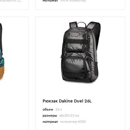
 Polyester Woven (в цвете taos)
материал
100% полиэстер
Рюкзак Dakine Duel 26L
объем
26 л
размеры
48x30x23 см
материал
полиэстер 600D