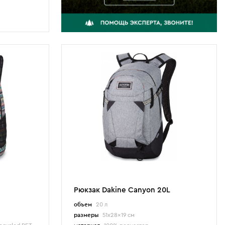
Рюкзак Dakine Canyon 20L
объем
20 л
размеры
51x28x19 см