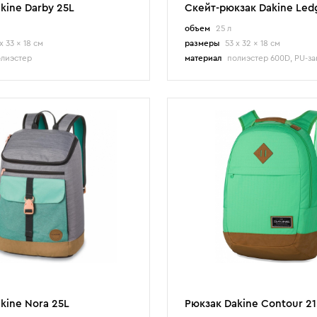
kine Darby 25L
Скейт-рюкзак Dakine Led
объем
25 л
x 33 x 18 см
размеры
53 x 32 x 18 см
лиэстер
материал
полиэстер 600D, PU-з
kine Nora 25L
Рюкзак Dakine Contour 21