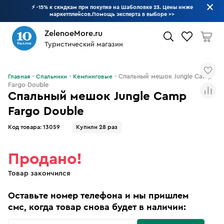
⚡ -15% к скидкам при покупке на Шаболовке 23. Цены ниже
маркетплейсов.Помощь эксперта в выборе
>>
ZelenoeMore.ru
Туристический магазин
Что будем искать?
Спальный мешок Jungle Camp
Главная
Спальники
Кемпинговые
Fargo Double
Спальный мешок Jungle Camp
Fargo Double
Код товара:
13059
Купили 28 раз
Продано!
Товар закончился
Оставьте номер телефона и мы пришлем
смс, когда товар снова будет в наличии: