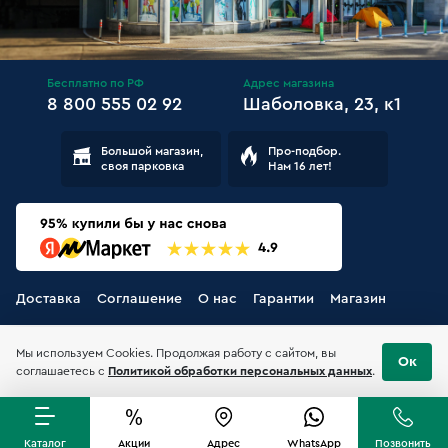
Бесплатно по РФ
Адрес магазина
8 800 555 02 92
Шаболовка, 23, к1
Большой магазин,
Про-подбор.
своя парковка
Нам 16 лет!
Доставка
Соглашение
О нас
Гарантии
Магазин
Мы используем Cookies. Продолжая работу с сайтом, вы
Ок
соглашаетесь с
Политикой обработки персональных данных
.
Каталог
Акции
Адрес
WhatsApp
Позвонить