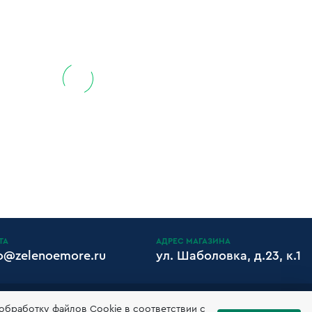
ТА
АДРЕС МАГАЗИНА
fo@zelenoemore.ru
ул. Шаболовка, д.23, к.1
ИЗИТЫ
 обработку файлов Сookie в соответствии с