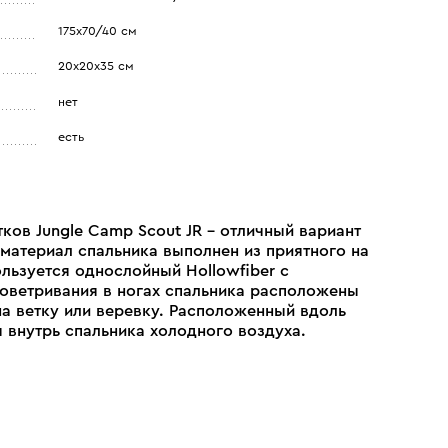
175х70/40 см
20х20х35 см
нет
есть
ков Jungle Camp Scout JR - отличный вариант
 материал спальника выполнен из приятного на
ользуется однослойный Hollowfiber с
роветривания в ногах спальника расположены
на ветку или веревку. Расположенный вдоль
 внутрь спальника холодного воздуха.