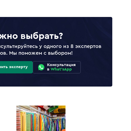
жно выбрать?
сультируйтесь у одного из 8 экспертов
лов. Мы поможем с выбором!
Консультация
нить эксперту
в
What'sApp