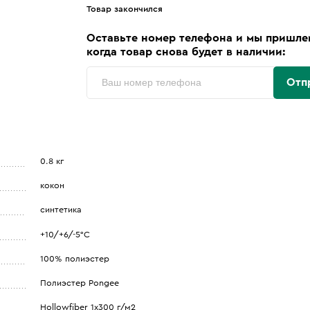
Товар закончился
Оставьте номер телефона и мы пришле
когда товар снова будет в наличии:
Отп
0.8 кг
кокон
синтетика
+10/+6/-5°C
100% полиэстер
Полиэстер Pongee
Hollowfiber 1х300 г/м2