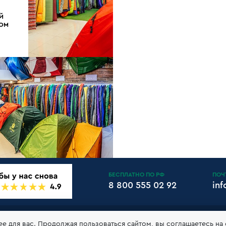
Й
ДОМ
БЕСПЛАТНО ПО РФ
ПОЧ
8 800 555 02 92
in
АНТИИ И ВОЗВРАТ
КЛУБ 10БАЛЛОВ
КОНТАКТЫ
РЕКВ
ее для вас. Продолжая пользоваться сайтом, вы соглашаетесь на