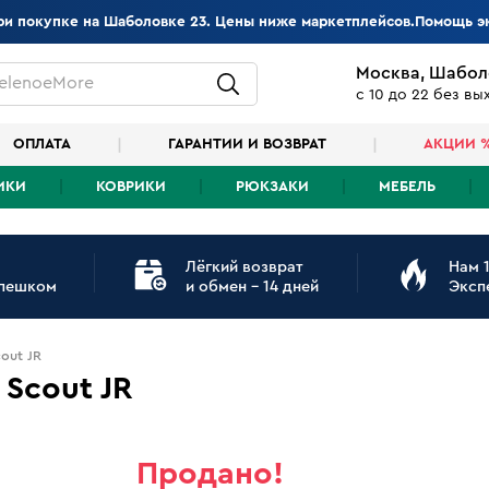
при покупке на Шаболовке 23. Цены ниже маркетплейсов.Помощь э
Москва, Шабол
elenoeMore
с 10 до 22 без в
ОПЛАТА
ГАРАНТИИ И ВОЗВРАТ
АКЦИИ 
ИКИ
КОВРИКИ
РЮКЗАКИ
МЕБЕЛЬ
Лёгкий возврат
Нам 1
 пешком
и обмен - 14 дней
Эксп
out JR
Scout JR
Продано!