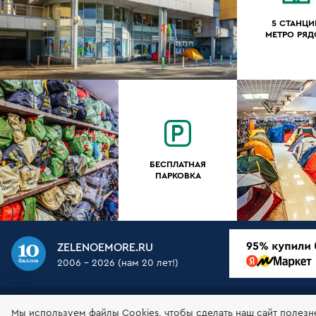
5 СТАНЦИ
МЕТРО РЯ
БЕСПЛАТНАЯ
ПАРКОВКА
ZELENOEMORE.RU
2006 - 2026 (нам 20 лет!)
О НАС
МАГАЗИН
ДОСТАВКА
ОПЛАТА
ГАР
Мы используем файлы Сookies, чтобы сделать наш сайт полезн