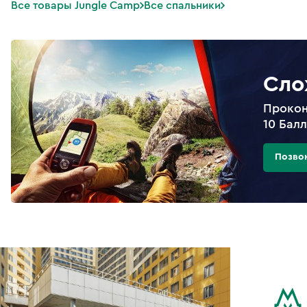
Все товары Jungle Camp
Все спальники
Сло
Прокон
10 Бал
Позво