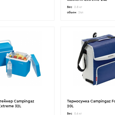
Вес
2.8 кг
объем
24л
тейнер Campingaz
Термосумка Campingaz Fo
Extreme 32L
20L
Вес
0.6 кг