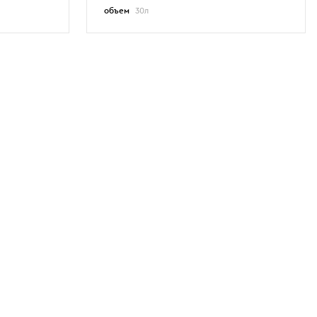
объем
30л