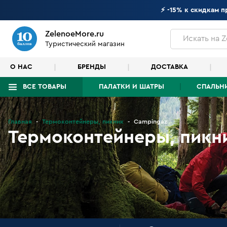
⚡ -15% к скидкам 
ZelenoeMore.ru
Искать
на Z
Туристический магазин
О НАС
БРЕНДЫ
ДОСТАВКА
ВСЕ ТОВАРЫ
ПАЛАТКИ И ШАТРЫ
СПАЛЬН
Что будем искать?
Главная
Термоконтейнеры, пикник
Campingaz
Термоконтейнеры, пикн