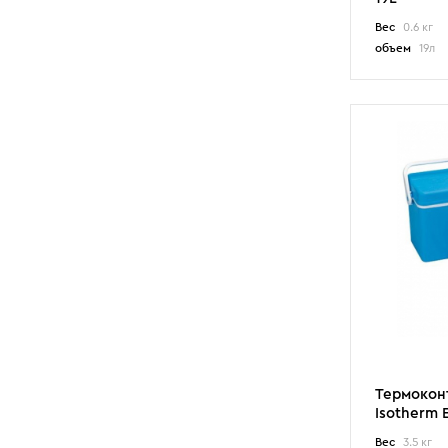
Вес
0.6 кг
объем
19л
Термокон
Isotherm 
Вес
3.5 кг