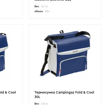
Вес
3.2 кг
объем
28л
ld & Cool
Термосумка Campingaz Fold & Cool
30L
Вес
0.8 кг