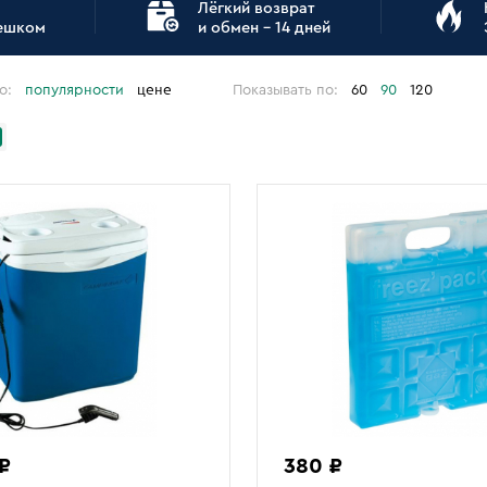
Лёгкий возврат
пешком
и обмен - 14 дней
о:
популярности
цене
Показывать по:
60
90
120
₽
380 ₽