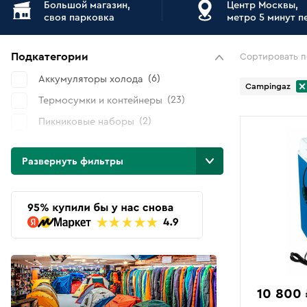
Большой магазин,
Центр Москвы,
своя парковка
метро 5 минут 
Подкатегории
Сортировать п
6
Аккумуляторы холода
Campingaz
23
Термосумки и контейнеры
2
Пикниковые наборы
Бренды
Развернуть фильтры
2
BTrace
10
Campingaz
1
KingCamp
10
Outwell
3
Snow Peak
2
Thermos
10 800 
3
Tramp