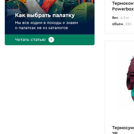
Термокон
Powerbox 
Цена
Вес
4.3 кг
объем
28л
-
руб
ПОКАЗАТЬ
Найдено 10 товаров
Термосум
19L