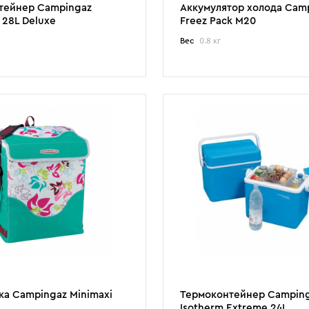
тейнер Campingaz
Аккумулятор холода Cam
28L Deluxe
Freez Pack M20
Вес
0.8 кг
ка Campingaz Minimaxi
Термоконтейнер Campin
Isotherm Extreme 24L