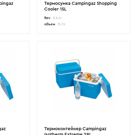
pingaz
Термосумка Campingaz Shopping
Cooler 15L
Вес
0.4 кг
объем
15.7л
gaz
Термоконтейнер Campingaz
Isotherm Extreme 28L