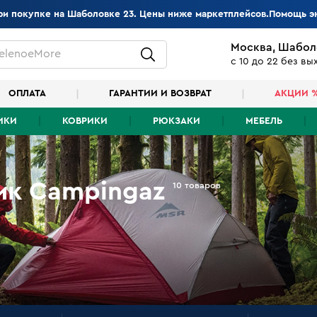
при покупке на Шаболовке 23. Цены ниже маркетплейсов.Помощь э
Москва, Шабол
elenoeMore
с 10 до 22 без в
ОПЛАТА
ГАРАНТИИ И ВОЗВРАТ
АКЦИИ 
ИКИ
КОВРИКИ
РЮКЗАКИ
МЕБЕЛЬ
ик Campingaz
10 товаров