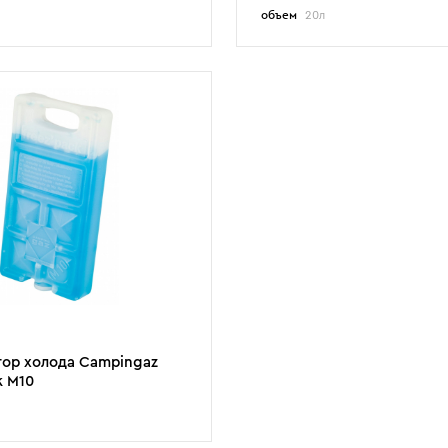
объем
20л
тор холода Campingaz
k M10