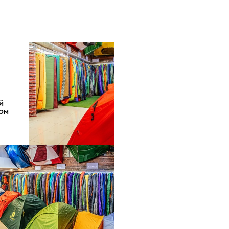
Й
ДОМ