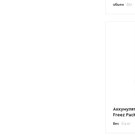
объем
32л
Аккумуля
Freez Pac
Вес
0.4 кг