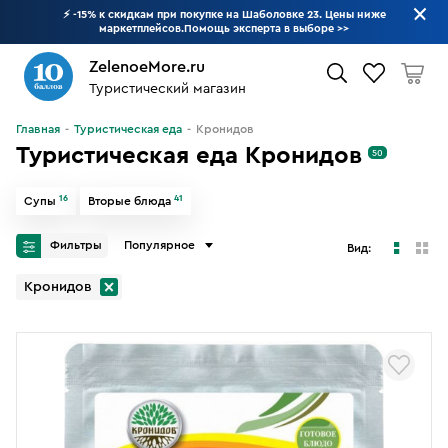
⚡ -15% к скидкам при покупке на Шаболовке 23. Цены ниже
маркетплейсов.Помощь эксперта в выборе
>>
ZelenoeMore.ru
Туристический магазин
Что будем искать?
Главная
Туристическая еда
Кронидов
Туристическая еда Кронидов
50
16
41
Супы
Вторые блюда
Фильтры
Популярное
Вид:
Кронидов