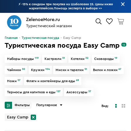
⚡ -15% к скидкам при покупке на Шаболовке 23. Цены ниже
маркетплейсов.Помощь эксперта в выборе
>>
ZelenoeMore.ru
Туристический магазин
Что будем искать?
Главная
Туристическая посуда
Easy Camp
Туристическая посуда Easy Camp
12
119
51
32
19
Наборы посуды
Кастрюли
Котелки
Сковороды
30
104
51
67
Чайники
Кружки
Миски и тарелки
Вилки и ложки
57
69
Ножи
Фляги и контейнеры для еды
127
37
Термосы для напитков и еды
Аксессуары
Фильтры
Популярное
Вид:
Easy Camp