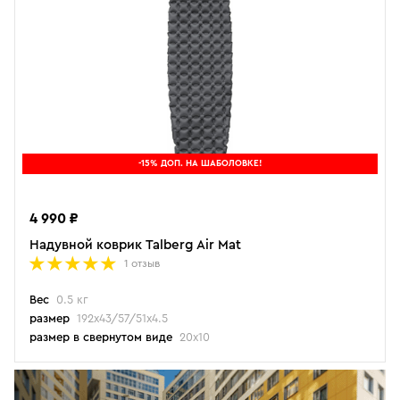
-15% ДОП. НА ШАБОЛОВКЕ!
4 990 ₽
Надувной коврик Talberg Air Mat
1 отзыв
Вес
0.5 кг
размер
192х43/57/51х4.5
размер в свернутом виде
20x10