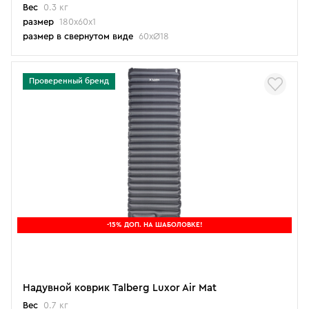
Вес
0.3 кг
размер
180х60х1
размер в свернутом виде
60хØ18
Проверенный бренд
-15% ДОП. НА ШАБОЛОВКЕ!
Надувной коврик Talberg Luxor Air Mat
Вес
0.7 кг