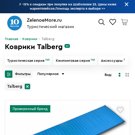
⚡ -15% к скидкам при покупке на Шаболовке 23. Цены ниже
маркетплейсов.Помощь эксперта в выборе
>>
ZelenoeMore.ru
Туристический магазин
Что будем искать?
Главная
Коврики
Talberg
Коврики Talberg
27
140
146
7
Туристическая серия
Кемпинговая серия
Аксессуары
Фильтры
Популярное
Вид:
Talberg
Проверенный бренд