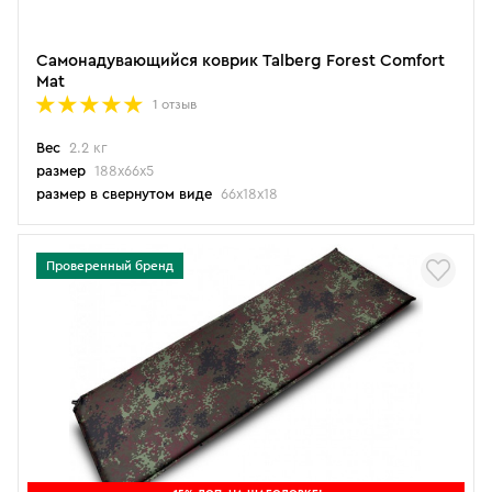
Самонадувающийся коврик Talberg Forest Comfort
Mat
1 отзыв
Вес
2.2 кг
размер
188х66х5
размер в свернутом виде
66х18х18
Проверенный бренд