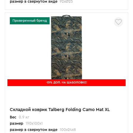
размер в свернутом виде
92хØ25
Проверенный бренд
-15% ДОП. НА ШАБОЛОВКЕ!
Складной коврик Talberg Folding Camo Mat XL
Вес
0.9 кг
размер
190х100х1
размер в свернутом виде
100х24х8