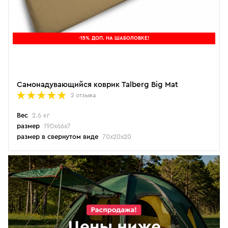
-15% ДОП. НА ШАБОЛОВКЕ!
Самонадувающийся коврик Talberg Big Mat
2 отзыва
Вес
2.6 кг
размер
190х66х7
размер в свернутом виде
70х20х20