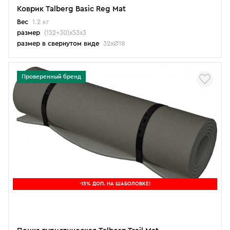
Коврик Talberg Basic Reg Mat
Вес
1.2 кг
размер
(152+30)х53х3
размер в свернутом виде
32хØ18
Проверенный бренд
-15% ДОП. НА ШАБОЛОВКЕ!