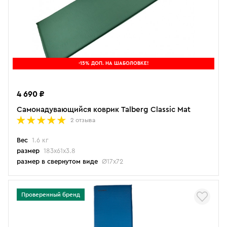
-15% ДОП. НА ШАБОЛОВКЕ!
4 690 ₽
Самонадувающийся коврик Talberg Classic Mat
2 отзыва
Вес
1.6 кг
размер
183х61х3.8
размер в свернутом виде
Ø17х72
Проверенный бренд