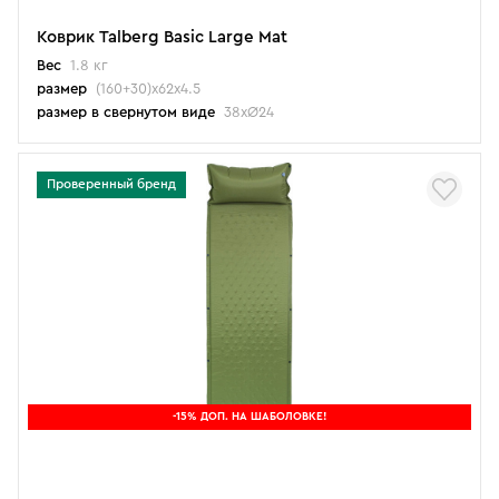
Коврик Talberg Basic Large Mat
Вес
1.8 кг
размер
(160+30)х62х4.5
размер в свернутом виде
38хØ24
Проверенный бренд
-15% ДОП. НА ШАБОЛОВКЕ!